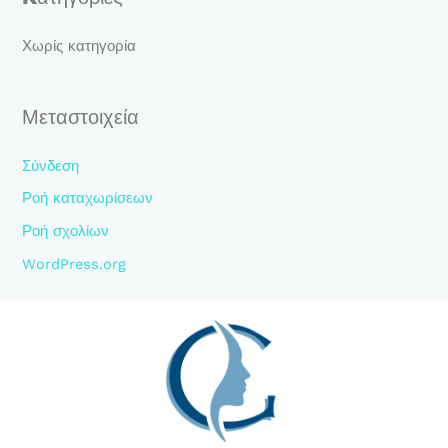
η
γ
Χωρίς κατηγορία
ι
α
Μεταστοιχεία
:
Σύνδεση
Ροή καταχωρίσεων
Ροή σχολίων
WordPress.org