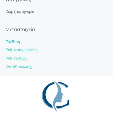
η
γ
Χωρίς κατηγορία
ι
α
Μεταστοιχεία
:
Σύνδεση
Ροή καταχωρίσεων
Ροή σχολίων
WordPress.org