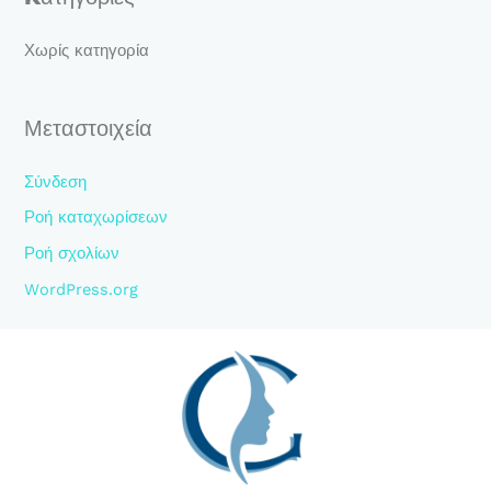
η
γ
Χωρίς κατηγορία
ι
α
Μεταστοιχεία
:
Σύνδεση
Ροή καταχωρίσεων
Ροή σχολίων
WordPress.org