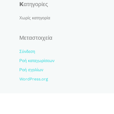
σ
Kατηγορίες
η
γ
Χωρίς κατηγορία
ι
α
Μεταστοιχεία
:
Σύνδεση
Ροή καταχωρίσεων
Ροή σχολίων
WordPress.org