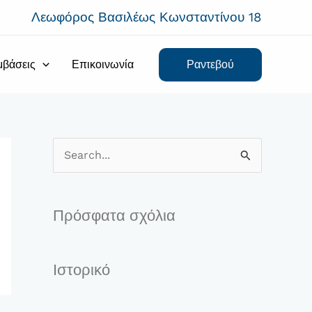
Λεωφόρος Βασιλέως Κωνσταντίνου 18
μβάσεις
Επικοινωνία
Ραντεβού
Α
ν
α
Πρόσφατα σχόλια
ζ
ή
Ιστορικό
τ
η